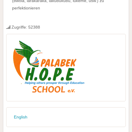
(bwola, larakaraka, lakubukubu, lukeme, usw.) zu
perfektionieren
Zugriffe: 52388
English